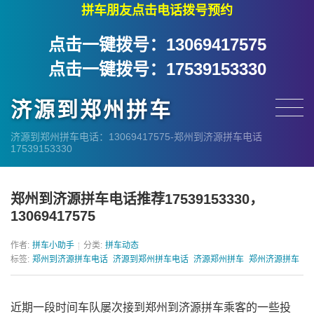
拼车朋友点击电话拨号预约
点击一键拨号：13069417575
点击一键拨号：17539153330
济源到郑州拼车
济源到郑州拼车电话：13069417575-郑州到济源拼车电话
17539153330
郑州到济源拼车电话推荐17539153330，
13069417575
作者:
拼车小助手
分类:
拼车动态
标签:
郑州到济源拼车电话
济源到郑州拼车电话
济源郑州拼车
郑州济源拼车
济
近期一段时间车队屡次接到郑州到济源拼车乘客的一些投