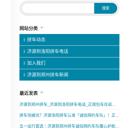
网站分类
拼车动态
济源到洛阳拼车电话
加入我们
济源到郑州拼车新闻
最近发表
济源到郑州拼车_济源到洛阳拼车电话_正规包车往返更省心
拼车怕被坑？济源洛阳拼车认准「诚信网约车队」！正规可靠·全程保障·优质服务，往返出行更安心
五一出行首选｜济源到郑州拼车诚信网约车队暖心护航，超值优惠等您来！