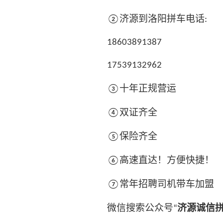
济源到洛阳拼车电话
②
:
18603891387
17539132962
十年正规营运
③
双证齐全
④
保险齐全
⑤
高速直达！方便快捷！
⑥
常年招聘司机带车加盟
⑦
微信搜索公众号
济源诚信
“