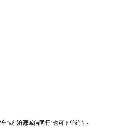
拼车
或
济源诚信同行
也可下单约车。
”
“
”