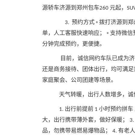
源轿车济源到郑州包车
元起，
260
SU
预约方式
拨打济源到郑
3.
◦
单，人工客服快速响应；
支持微信
◦
分钟完成预约，更便捷。
目前，诚信网约车队已成为济
还是商务接待、团体出行，均可满足
家庭聚会、公司团建等场景。
天气转暖，出行人数增多，诚
出行前提前
小时预约拼车
1.
1
大，出行携带薄外套，做好保暖；
3
品，勿携带易燃易爆物品；
有老
4.