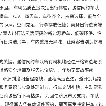
原因。
车辆品质直接决定出行体验，诚信网约车队
轿车、
、商务车，车型齐全、按需选择，覆盖全
SUV
适的
，空间充足、行李存放便捷；商务出行选高端
SUV
人
双人出行选灵活便捷的新能源轿车，低碳环保、性
/
每日清洁消毒，车内整洁无异味，让乘客告别拥挤与
的关键。诚信网约车队所有司机均经过严格筛选与系
道路安全培训及服务礼仪培训，年均无事故率超
、济源到洛阳全程路线，全程高速直达，避开拥堵路
服务意识与应急处理能力，行车文明礼貌，主动帮乘
让跨城出行不再枯燥。 为回馈济源市民支持，车队
人、现役军人凭有效证件预约，即可享受特定拼车
包
/