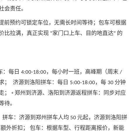
社会责任。
提前预约可锁定车位，无需长时间等待；包车可根据
价比拉满，真正实现
家门口上车、目的地直达
的
“
”
车：每日
，每小时一班，高峰期（周末
4
:00-18:00
/
求； 济源到洛阳拼车：每日
，每
分钟
5
:00-1
8
:00
30
随走；
郑州到济源、洛阳到济源返程拼车：同步对应
◦
需等待。
）
拼车：济源到郑州拼车人均
元起，济源到洛阳拼
50
额外折扣； 包车：根据车型、行程距离报价，新能