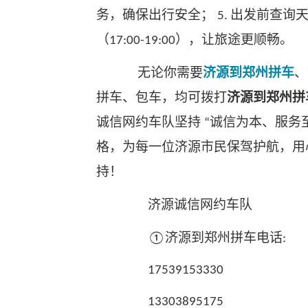
务，确保出行安全；
出发前查询
5.
（
），让旅途更顺畅。
17:00-19:00
无论你需要
济源到郑州拼车
、
拼车、包车，均可拨打
济源到郑州拼
诚信网约车队坚持
诚信为本、服务
“
格，为每一位济源市民保驾护航，用
持！
济源诚信网约车队
济源到郑州拼车电话
①
:
17539153330
13303895175