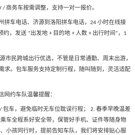
商务车按需调整，支持一对一报价。
V /
州拼车电话、济源到洛阳拼车电话，
小时在线接
24
预约，发送
出发地
目的地
人数
出行时间
，
“
+
+
+
”
1
源市民跨城出行优选，不管是日常通勤、周末出游，
需求。包车服务支持定制行程，随叫随到，灵活适配
信网约车队温馨提醒：
包车，避免临时无车位耽误行程；
春季早晚温差
/
2.
乘车全程系好安全带，保管好手机、证件等随身物
.
人、小孩同行时，提前告知车队，我们将安排贴心服