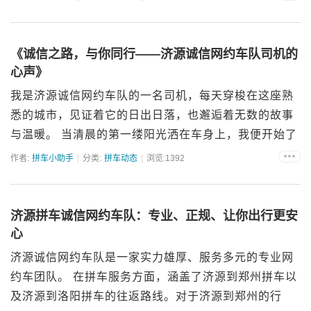
注 或者输入“济源诚信同行”点击关注 &n...
《诚信之路，与你同行——济源诚信网约车队司机的
心声》
我是济源诚信网约车队的一名司机，每天穿梭在这座熟
悉的城市，见证着它的日出日落，也邂逅着无数的故事
与温暖。 当清晨的第一缕阳光洒在车身上，我便开始了
一天的征程。我深知，自己手中的方向盘，不仅掌控着
作者:
拼车小助手
分类:
拼车动态
浏览:1392
车辆的方向，更承载着乘客的信任与期望。 在...
济源拼车诚信网约车队：专业、正规、让你出行更安
心
济源诚信网约车队是一家实力雄厚、服务多元的专业网
约车团队。 在拼车服务方面，涵盖了济源到郑州拼车以
及济源到洛阳拼车的往返路线。对于济源到郑州的行