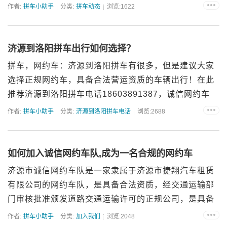
程，不仅为往返出行给予了坚实的保障，而且大力推行
作者:
拼车小助手
分类:
拼车动态
浏览:1622
门对门、点对点的贴心接送服务，让您无需为转乘烦
恼，轻松...
济源到洛阳拼车出行如何选择？
拼车，网约车：济源到洛阳拼车有很多，但是建议大家
选择正规网约车，具备合法营运资质的车辆出行！在此
推荐济源到洛阳拼车电话18603891387，诚信网约车
队！还有就是出租车合乘，和拼车性质差不多，也是可
作者:
拼车小助手
分类:
济源到洛阳拼车电话
浏览:2688
以选择的。提醒大家出行避免乘坐黑车，无保障！综上
所述济源...
如何加入诚信网约车队,成为一名合规的网约车
济源市诚信网约车队是一家隶属于济源市捷翔汽车租赁
有限公司的网约车队，是具备合法资质，经交通运输部
门审核批准颁发道路交通运输许可的正规公司，是具备
实际运力的，值得信赖的车队。主要承接业务有：济源
作者:
拼车小助手
分类:
加入我们
浏览:2048