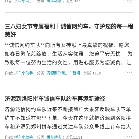
作者:
拼车小助手
分类:
拼车动态
浏览:937
值福利依然如火如荼进行中，只为让您的旅途更安心、
更划算...
三八妇女节专属福利｜诚信网约车，守护您的每一程
美好
**诚信网约车队**向所有女神献上最真挚的祝福：愿您
如春日繁花般绽放，生活从容优雅，旅途平安无忧！ 为
致敬每一位努力生活的女性，用贴心服务为您减负，让
出行更轻松！无论您是职场精英、家庭超人，还是追求
作者:
拼车小助手
分类:
济源到郑州拼车新闻
浏览:1110
诗与远方的独立女性，诚信网约车队始终以**安全...
济源到洛阳拼车诚信车队约车再添新途径
济源诚信网约车队近来不断接到广大乘客反映车队下单
约车不知道在哪里下单，今天在这里就把济源到洛阳拼
车和济源到郑州拼车通过关注车队公众号线上订车给大
家做个讲解首先微信搜索框输入“济源诚信拼车”点击关
作者:
拼车小助手
分类:
拼车动态
浏览:1131