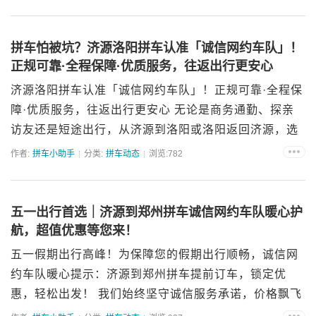
运营、优质服务、齐全保障、实惠价格，为每一位济源
市民保驾...
拼车怕被坑？济源洛阳拼车认准「诚信网约车队」！
正规可靠·全程保障·优质服务，往返出行更安心
济源洛阳拼车认准「诚信网约车队」！正规可靠·全程保
障·优质服务，往返出行更安心 无论是商务通勤、探亲
访友还是短途出行，从济源到洛阳或洛阳返回济源，选
择高效、安全的交通方式至关重要。「诚信网约车队」
作者:
拼车小助手
分类:
拼车动态
浏览:782
专注济源-洛阳往返拼车业务，以“正规资质为基、诚信...
五一出行首选｜济源到郑州拼车诚信网约车队暖心护
航，超值优惠等您来！
五一假期出行高峰！为保障您的假期出行顺畅，诚信网
约车队暖心提示：济源到郑州拼车提前订车，锁定优
惠，轻松出发！ 我们始终坚守诚信服务承诺，价格飘飞
的假期，诚信网约车队五一期间绝不涨价，推出三大超