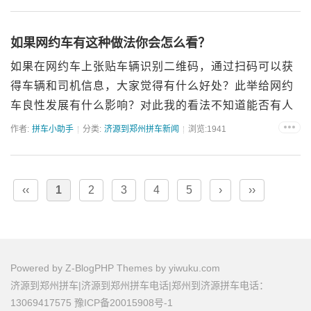
到郑州拼车电话：17539153330 130694...
如果网约车有这种做法你会怎么看？
如果在网约车上张贴车辆识别二维码，通过扫码可以获
得车辆和司机信息，大家觉得有什么好处？此举给网约
车良性发展有什么影响？对此我的看法不知道能否有人
认同？在网约车上张贴车辆识别二维码有以下好处：1.
作者:
拼车小助手
分类:
济源到郑州拼车新闻
浏览:1941
增加信息透明度：乘客可以轻松获取车辆和司机的相关
信息，提升信...
‹‹
1
2
3
4
5
›
››
Powered by
Z-BlogPHP
Themes by
yiwuku.com
济源到郑州拼车|济源到郑州拼车电话|郑州到济源拼车电话：
13069417575
豫ICP备20015908号-1