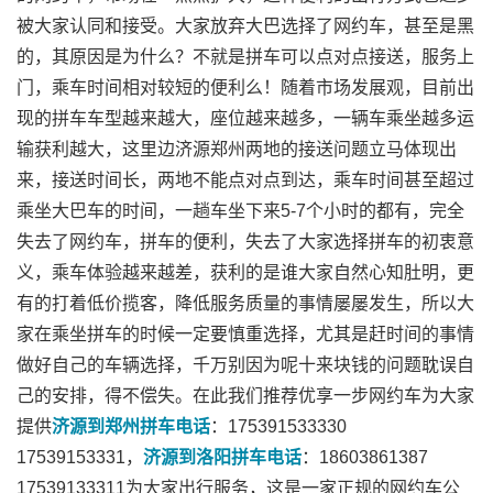
被大家认同和接受。大家放弃大巴选择了网约车，甚至是黑
的，其原因是为什么？不就是拼车可以点对点接送，服务上
门，乘车时间相对较短的便利么！随着市场发展观，目前出
现的拼车车型越来越大，座位越来越多，一辆车乘坐越多运
输获利越大，这里边济源郑州两地的接送问题立马体现出
来，接送时间长，两地不能点对点到达，乘车时间甚至超过
乘坐大巴车的时间，一趟车坐下来5-7个小时的都有，完全
失去了网约车，拼车的便利，失去了大家选择拼车的初衷意
义，乘车体验越来越差，获利的是谁大家自然心知肚明，更
有的打着低价揽客，降低服务质量的事情屡屡发生，所以大
家在乘坐拼车的时候一定要慎重选择，尤其是赶时间的事情
做好自己的车辆选择，千万别因为呢十来块钱的问题耽误自
己的安排，得不偿失。在此我们推荐优享一步网约车为大家
提供
济源到郑州拼车电话
：175391533330
17539153331，
济源到洛阳拼车电话
：
18603861387
17539133311
为大家出行服务，这是一家正规的网约车公